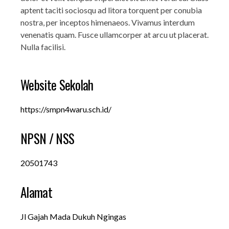
aptent taciti sociosqu ad litora torquent per conubia
nostra, per inceptos himenaeos. Vivamus interdum
venenatis quam. Fusce ullamcorper at arcu ut placerat.
Nulla facilisi.
Website Sekolah
https://smpn4waru.sch.id/
NPSN / NSS
20501743
Alamat
Jl Gajah Mada Dukuh Ngingas